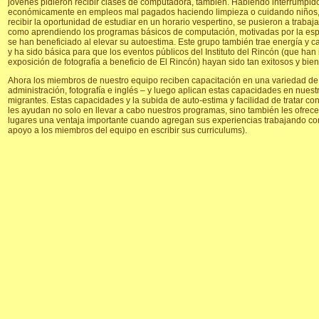
jóvenes pidieron recibir clases de computadora, también. Habiendo interrumpido
económicamente en empleos mal pagados haciendo limpieza o cuidando niños, ha
recibir la oportunidad de estudiar en un horario vespertino, se pusieron a trab
como aprendiendo los programas básicos de computación, motivadas por la esp
se han beneficiado al elevar su autoestima. Este grupo también trae energía y 
y ha sido básica para que los eventos públicos del Instituto del Rincón (que han 
exposición de fotografía a beneficio de El Rincón) hayan sido tan exitosos y bie
Ahora los miembros de nuestro equipo reciben capacitación en una variedad de
administración, fotografía e inglés – y luego aplican estas capacidades en nues
migrantes. Estas capacidades y la subida de auto-estima y facilidad de tratar co
les ayudan no solo en llevar a cabo nuestros programas, sino también les ofre
lugares una ventaja importante cuando agregan sus experiencias trabajando con
apoyo a los miembros del equipo en escribir sus curriculums).